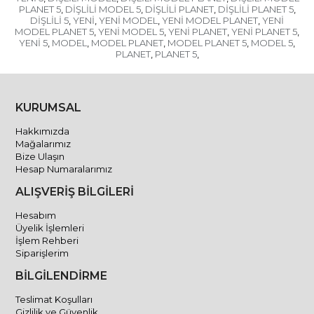
PLANET 5
DİŞLİLİ MODEL 5
DİŞLİLİ PLANET
DİŞLİLİ PLANET 5
,
,
,
,
DİŞLİLİ 5
YENİ
YENİ MODEL
YENİ MODEL PLANET
YENİ
,
,
,
,
MODEL PLANET 5
YENİ MODEL 5
YENİ PLANET
YENİ PLANET 5
,
,
,
,
YENİ 5
MODEL
MODEL PLANET
MODEL PLANET 5
MODEL 5
,
,
,
,
,
PLANET
PLANET 5
,
,
KURUMSAL
Hakkımızda
Mağalarımız
Bize Ulaşın
Hesap Numaralarımız
ALIŞVERİŞ BİLGİLERİ
Hesabım
Üyelik İşlemleri
İşlem Rehberi
Siparişlerim
BİLGİLENDİRME
Teslimat Koşulları
Gizlilik ve Güvenlik