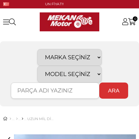
GÜNCEL STOK!! UYGUN FİYAT!!
0
ARA
UZUN MİL DİŞLİLİ YENİ MODEL PLANET 5