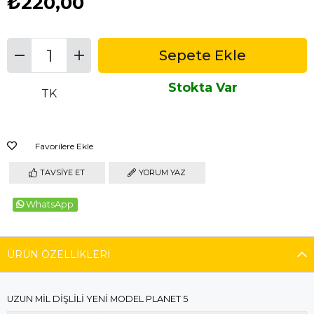
₺220,00
Stokta Var
TK
Favorilere Ekle
TAVSIYE ET
YORUM YAZ
WhatsApp
ÜRÜN ÖZELLIKLERI
UZUN MİL DİŞLİLİ YENİ MODEL PLANET 5