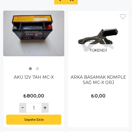
TÜKENDI
AKÜ 12V 7AH MC-X
ARKA BASAMAK KOMPLE
SAĞ MC-X ORJ
₺800,00
₺0,00
Sepete Ekle