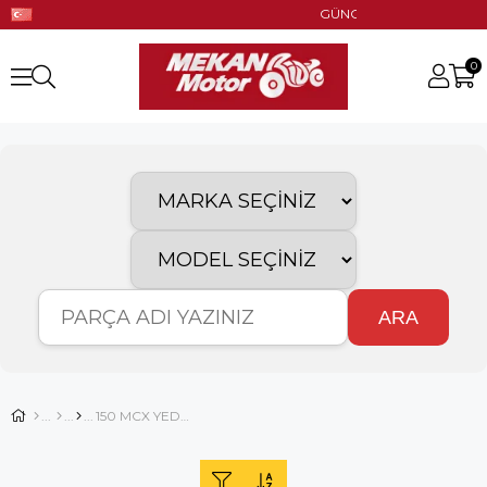
GÜNCEL STOK!! UYGUN FİYAT!!
0
ARA
150 MCX YEDEK PARÇA