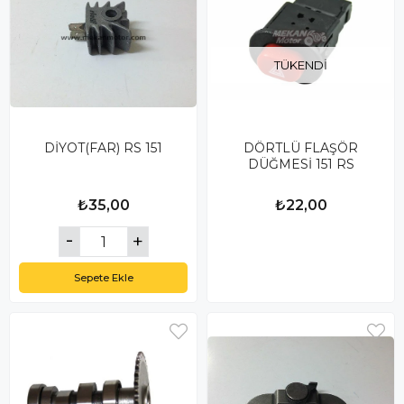
TÜKENDI
DİYOT(FAR) RS 151
DÖRTLÜ FLAŞÖR
DÜĞMESİ 151 RS
₺35,00
₺22,00
Sepete Ekle