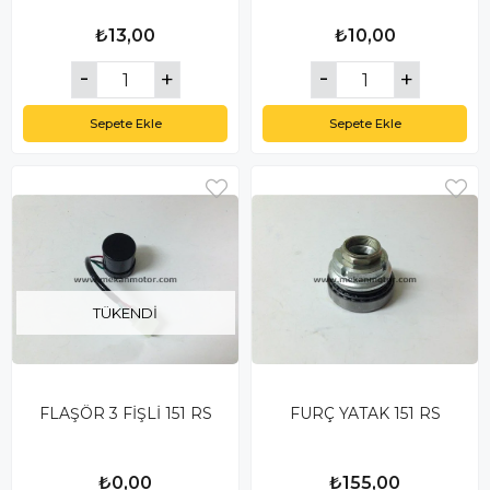
₺13,00
₺10,00
Sepete Ekle
Sepete Ekle
TÜKENDI
FLAŞÖR 3 FİŞLİ 151 RS
FURÇ YATAK 151 RS
₺0,00
₺155,00