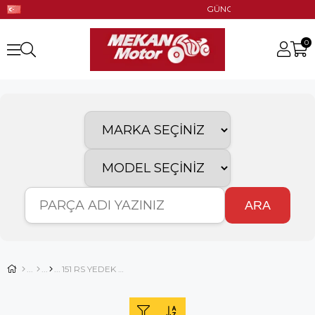
GÜNCEL STOK!! UYGUN FİYAT!!
0
ARA
151 RS YEDEK PARÇA