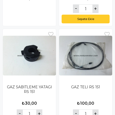
Sepete Ekle
GAZ SABİTLEME YATAGI
GAZ TELİ RS 151
RS 151
₺30,00
₺100,00