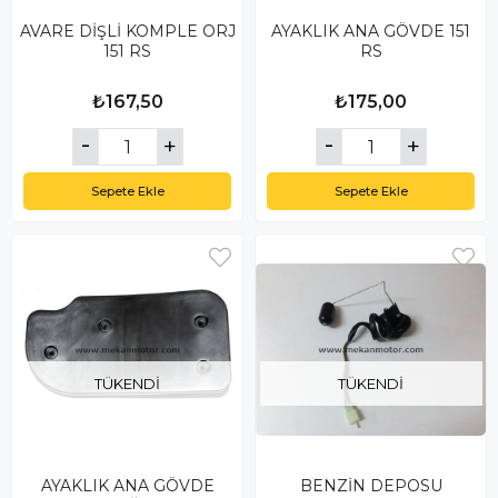
AVARE DİŞLİ KOMPLE ORJ
AYAKLIK ANA GÖVDE 151
151 RS
RS
₺167,50
₺175,00
Sepete Ekle
Sepete Ekle
TÜKENDI
TÜKENDI
AYAKLIK ANA GÖVDE
BENZİN DEPOSU