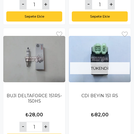
Sepete Ekle
Sepete Ekle
TÜKENDI
BUJİ DELTAFORCE 151RS-
CDİ BEYİN 151 RS
150HS
₺28,00
₺82,00