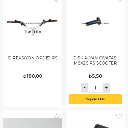
TÜKENDI
DİREKSİYON ORJ 151 RS
DİSK ALYAN CİVATASI
M8X2,5 RS SCOOTER
₺180,00
₺5,50
Sepete Ekle