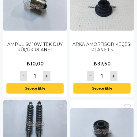
AMPUL 6V 10W TEK DUY
ARKA AMORTİSÖR KEÇESİ
KÜÇÜK PLANET
PLANET 5
₺10,00
₺37,50
Sepete Ekle
Sepete Ekle