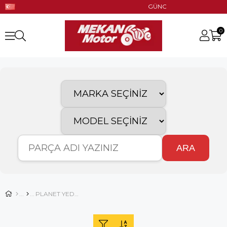
GÜNCEL STOK!! UYGUN FİYAT!!
0
ARA
PLANET YEDEK PARÇA