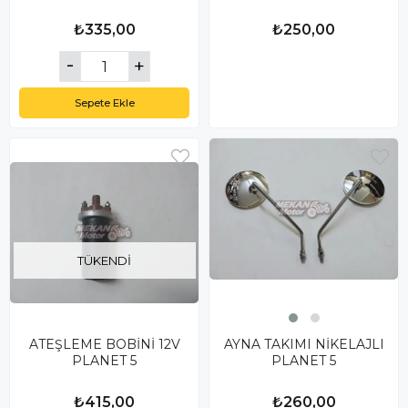
₺335,00
₺250,00
Sepete Ekle
TÜKENDI
ATEŞLEME BOBİNİ 12V
AYNA TAKIMI NİKELAJLI
PLANET 5
PLANET 5
₺415,00
₺260,00