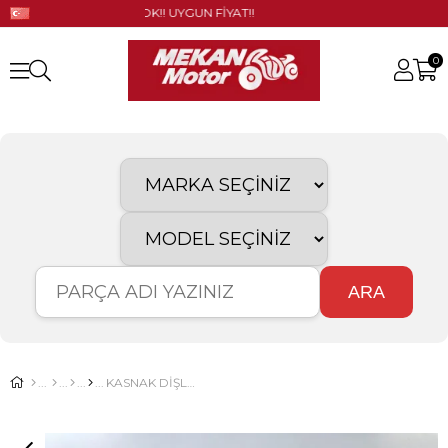
GÜNCEL STOK!! UYGUN FİYAT!!
0
ARA
KASNAK DİŞLİSİ BOŞ MİNSK