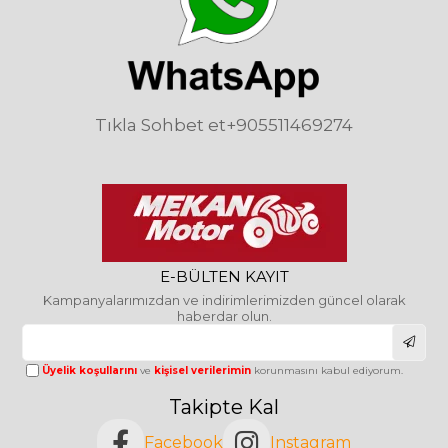
Tıkla Sohbet et
+905511469274
E-BÜLTEN KAYIT
Kampanyalarımızdan ve indirimlerimizden güncel olarak
haberdar olun.
Üyelik koşullarını
ve
kişisel verilerimin
korunmasını kabul ediyorum.
Takipte Kal
Facebook
Instagram