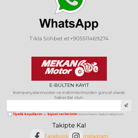
Tıkla Sohbet et
+905511469274
E-BÜLTEN KAYIT
Kampanyalarımızdan ve indirimlerimizden güncel olarak
haberdar olun.
Üyelik koşullarını
ve
kişisel verilerimin
korunmasını kabul ediyorum.
Takipte Kal
Facebook
Instagram