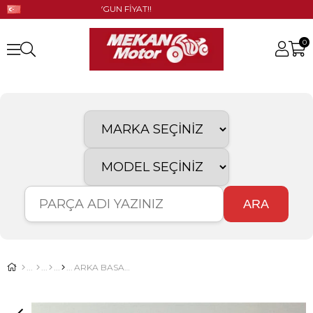
GÜNCEL STOK!! UYGUN FİYAT!!
0
ARA
ARKA BASAMAK TAKIMI MZ